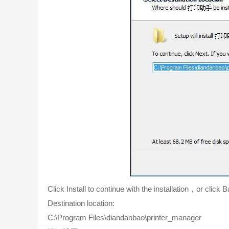
Click Install to continue with the installation，or click
Destination location:
C:\Program Files\diandanbao\printer_manager