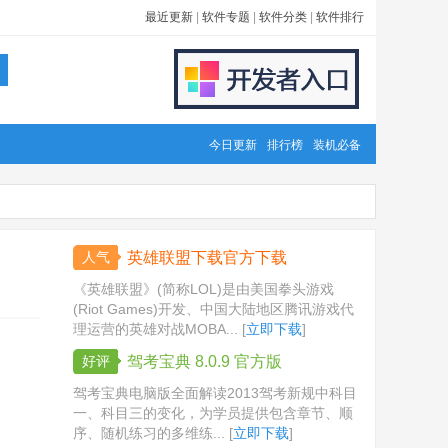
最近更新
|
软件专题
|
软件分类
|
软件排行
今日更新
排行榜
装机必备
人气
英雄联盟下载官方下载
《英雄联盟》(简称LOL)是由美国拳头游戏
(Riot Games)开发、中国大陆地区腾讯游戏代
理运营的英雄对战MOBA... [
立即下载
]
好评
驾考宝典 8.0.9 官方版
驾考宝典电脑版全面解读2013驾考新规中科目
一、科目三的变化，为学员提供包含章节、顺
序、随机练习的多维练... [
立即下载
]