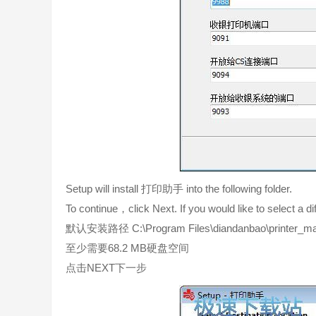
Setup will install 打印助手 into the following folder.
To continue，click Next. If you would like to select a d
默认安装路径 C:\Program Files\diandanbao\printer_m
至少需要68.2 MB硬盘空间
点击NEXT下一步