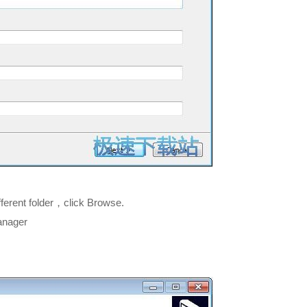
ifferent folder，click Browse.
anager