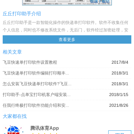
丘丘打印助手介绍
丘丘打印助手是一款智能化操作的快递单打印软件。软件不收集任何
个人信息，同时也不修改系统文件，无后门，软件经过加密处理，安
全软件可能拦截，请添加信任处理。
查看更多
助手介绍
相关文章
软件支持导入表格文件或手动输入信息。
当导入信息或选择发件人后，自动重新匹配打印信息：
飞豆快速单打印软件设置教程
2017/8/4
自动将发件人匹配到打印模板的发件人位置。
飞豆快递单打印软件编辑打印顺丰...
2018/3/1
自动将发件人地址匹配到打印模板发件人地址位置。
自动将发件人电话匹配到打印模板发件人电话位置。
怎么安装飞豆快递单打印软件?飞豆...
2018/3/1
自动将收件人匹配到打印模板收件人位置。
打印助手-点单宝打印机客户端安装...
2018/1/15
自动将收件人地址匹配到打印模板收件人地址位置。
自动将收件电话匹配到打印模板收件电话位置。
任我行终极打印软件功能介绍和安...
2021/8/26
其他信息类似
大家都在找
同时软件可以自动打印大头笔和日期。
模板中有“大头笔”则为大头笔位置，请设置好字体大小。
腾讯体育App