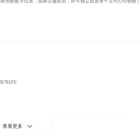
列表份数数字位置，鼠标左键双击，即可独立设置单个文件打印份数
B781F0
查看更多