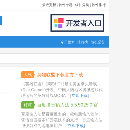
最近更新
|
软件专题
|
软件分类
|
软件排行
今日更新
排行榜
装机必备
人气
英雄联盟下载官方下载
《英雄联盟》(简称LOL)是由美国拳头游戏
(Riot Games)开发、中国大陆地区腾讯游戏代
理运营的英雄对战MOBA... [
立即下载
]
好评
百度拼音输入法 5.5.5025.0 官
方版
百度输入法是百度推出的一款电脑输入软件。
凭借百度搜索和云端技术的支持，百度输入法
很快就成为地电脑用户... [
立即下载
]