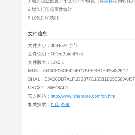
1.增加独立设置每个文件打印份数（将
鼠标
移到软件
2.增加打印总页数统计
3.优化打印功能
文件信息
文件大小：3034624 字节
文件说明：OfficeBatchPrint
文件版本：1.0.0.1
MD5：7448CF06CF424EC7BEFFEDE9354326D7
SHA1：E3A96DD7A1F1DB077C159B1B29E589A45F
CRC32：39E48A04
官方网站：
http://www.ninemore.com/cn.html
相关搜索：
打印
奈末