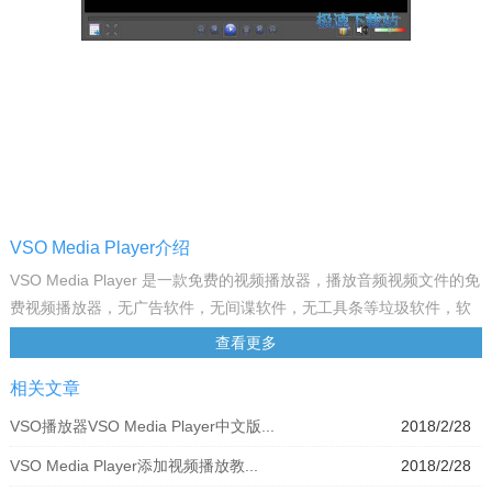
VSO Media Player介绍
VSO Media Player 是一款免费的视频播放器，播放音频视频文件的免
费视频播放器，无广告软件，无间谍软件，无工具条等垃圾软件，软
件非常轻巧，支持播放蓝光，简单易用，支持拖放操作，音频播放，
查看更多
支持各种音频文件格式；多核支持，使得播放更加流畅与稳定。在播
相关文章
放视频的时候，用户还可以对视频色彩进行调整，单击主界面右下角
的板手图标按钮，然后在弹出的色彩调整框中通过鼠标拖动来调整图
VSO播放器VSO Media Player中文版...
2018/2/28
片的色彩，再次单击板手图标按钮即可关闭色彩调整框。
VSO Media Player添加视频播放教...
2018/2/28
另外，当用户使用VSO Media Player来播放音频文件时，这时用户可