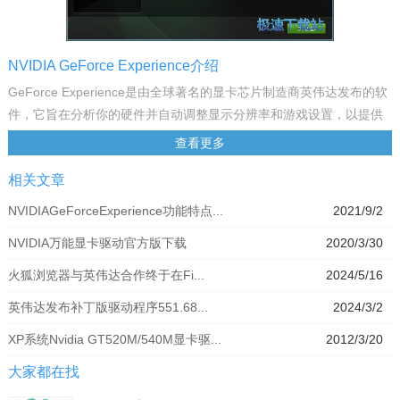
NVIDIA GeForce Experience介绍
GeForce Experience是由全球著名的显卡芯片制造商英伟达发布的软
件，它旨在分析你的硬件并自动调整显示分辨率和游戏设置，以提供
更好更优化的游戏体验。GeForce Experience甚至可以自动从云端获
查看更多
取比较优设定，并可以直接更改游戏的配置文件，包括反锯齿和阴影
相关文章
选项等高级设置。这意味着游戏玩家可以不用再为了找到一个合适的
设置而头疼了，当然如果你希望牺牲一些性能来提高感官效果仍然可
NVIDIAGeForceExperience功能特点...
2021/9/2
以自己去配置你的方案。此外，这项服务还支持自动更新显卡驱动。
NVIDIA万能显卡驱动官方版下载
2020/3/30
功能特点
该软件可以让你的驱动程序始终处于比较新状态，也是优化游戏的比
火狐浏览器与英伟达合作终于在Fi...
2024/5/16
较便捷途径。GeForce Experience让你可以连接到 NVIDIA云数据中
英伟达发布补丁版驱动程序551.68...
2024/3/2
心，根据你的PC的CPU、GPU和显示器配置来下载比较佳的游戏设
置。比较佳设置可以让你在保持高性能的同时还能实现比较佳的图像
XP系统Nvidia GT520M/540M显卡驱...
2012/3/20
质量，从而获得比较佳体验。内置的互动屏幕截图查看程序可帮助你
大家都在找
详细了解每一项设置及其优点。GeForce Experience应用程序可自动