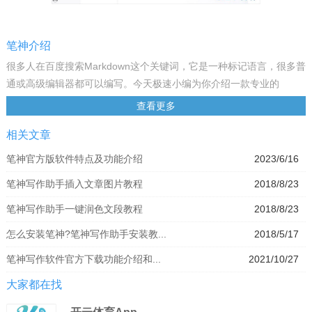
笔神介绍
很多人在百度搜索Markdown这个关键词，它是一种标记语言，很多普
通或高级编辑器都可以编写。今天极速小编为你介绍一款专业的
Markdown写作软件（笔神），它不仅支持Markdown，还支持云端功
查看更多
能，也就是你写的内容直接保存在云端，随时可以打开修改和编辑。
相关文章
基本介绍
笔神软件是一款电脑端写作工具，笔神不仅支持markdown，还提供了
笔神官方版软件特点及功能介绍
2023/6/16
树形目录管理可以让你更好的管理自己已完成的章节。笔神电脑版的
笔神写作助手插入文章图片教程
2018/8/23
界面非常简单，还提供了自动存储功能，登录账号即可获取已保存的
内容，不用担心写到一半因为特殊原因导致的文档丢失。
笔神写作助手一键润色文段教程
2018/8/23
功能特性
怎么安装笔神?笔神写作助手安装教...
2018/5/17
一款人工智能网文写作软件
作为一款智能写作工具，笔神可以源源不断刺激你的灵感，基于你所
笔神写作软件官方下载功能介绍和...
2021/10/27
写内容实时推送丰富素材，帮助你持续高效的进行写作、优雅表达。
大家都在找
放飞灵感、享受沉浸式写作
笔神，一款专业级写作工具。极简的操作使你可以专注、流畅的深度