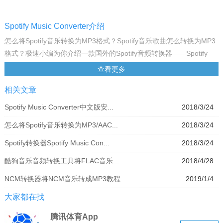
Spotify Music Converter介绍
怎么将Spotify音乐转换为MP3格式？Spotify音乐歌曲怎么转换为MP3
格式？极速小编为你介绍一款国外的Spotify音频转换器——Spotify
Music Converter，它主要功能是将Spotify DRM（Digital Rights
查看更多
Management 数字版权管理）转换为我们常用的MP3音乐文件格式，
相关文章
目前支持这样转换的软件非常小，需要的网友可以下载试用。
功能说明
Spotify Music Converter中文版安...
2018/3/24
删除DRM并将Spotify音乐转换为MP3
怎么将Spotify音乐转换为MP3/AAC...
2018/3/24
从Spotify歌曲中删除DRM
将Spotify歌曲转换为无DRM的MP3，AAC，WAV或FLAC
Spotify转换器Spotify Music Con...
2018/3/24
以5倍速度快速转换音乐文件并保持无损质量
酷狗音乐音频转换工具将FLAC音乐...
2018/4/28
支持批量转换并保留ID标签和元数据
通过Windows用户的直观界面轻松使用
NCM转换器将NCM音乐转成MP3教程
2019/1/4
将Spotify音乐直接刻录到CD并通过Emai与其他人共享音乐
大家都在找
将Spotify DRM-ed音乐文件转换为普通MP3，AAC，WAV或FLAC
用于Spotify的Sidify Music Converter可以轻松地从Spotify音乐中删除
腾讯体育App