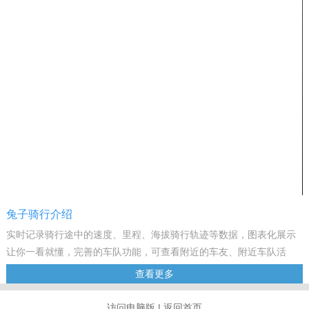
兔子骑行介绍
实时记录骑行途中的速度、里程、海拔骑行轨迹等数据，图表化展示
让你一看就懂，完善的车队功能，可查看附近的车友、附近车队活
动，参加线上挑战赛，获取勋章。美骑旗下又一力作。
查看更多
美骑网网站始建于2002年，是面向全球自行车业界和自行车运动爱好
者的专业资讯平台。专注各类自行车资讯专业报道，擅长以高效率、
访问电脑版
|
返回首页