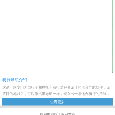
骑行导航介绍
这是一款专门为自行车和摩托车骑行爱好者设计的语音导航软件，设
置目的地以后，可以像汽车导航一样，规划出一条适合骑行的路线，
并伴有语音引导，帮您找到目的地。
查看更多
特色功能
1.支持关键字搜索设置目的地。
访问电脑版
|
返回首页