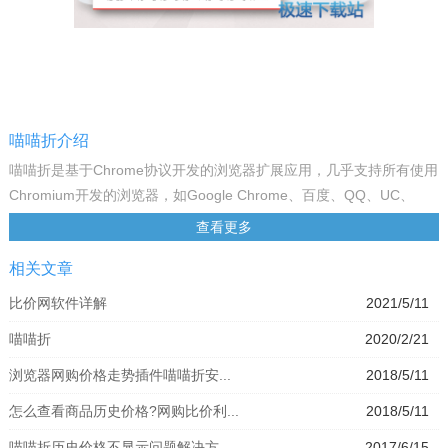
喵喵折介绍
喵喵折是基于Chrome协议开发的浏览器扩展应用，几乎支持所有使用
Chromium开发的浏览器，如Google Chrome、百度、QQ、UC、
Opera、360、遨游、猎豹、搜狗等浏览器。
查看更多
功能说明
相关文章
怎么安装
自动安装：您可以访问喵喵折官网，找到并且点击您使用的浏览器，
比价网软件详解
2021/5/11
经过确认安装后，即可一键安装。
喵喵折
2020/2/21
手动安装：在您点击浏览器图标后，如果不支持自动安装的浏览器会
直接将安装包进行下载，需要您双打开击刚才下载的安装包（安装包
浏览器网购价格走势插件喵喵折安...
2018/5/11
以crx结尾），会提示您选择“打开方式”，在“打开方式”中选择您常用
怎么查看商品历史价格?网购比价利...
2018/5/11
的浏览器，浏览器会提醒你是否安装，同意后即可完成安装。
怎么卸载
喵喵折历史价格不显示问题解决方...
2017/6/15