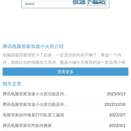
腾讯电脑管家加速小火箭介绍
电脑用着用着突然卡了起来，一定是你的内存不够了，释放一下内
存，就能让你的电脑动力充沛。极速小编今天推荐的这一款实用小插
件：腾讯电脑管家加速小火箭，就一定能帮到你！脱离了腾讯电脑管
查看更多
家的限制，直接将其内存释放功能单独封装成电脑程序，是你的电脑
相关文章
轻松加速，高效运行。
腾讯电脑管家加速小火箭是一款电脑管家提取的桌面小火箭，双击小
腾讯电脑管家加速小火箭功能及特...
2023/3/13
火箭可以释放系统无用的内存，提高内存使用率，让电脑不再卡顿，
腾讯电脑管家加速小火箭功能及特...
2022/12/18
是一个非常实用的桌面小工具，如果觉得电脑太慢太卡了？下载加速
小火箭一键提速吧。
电脑管家如何修复打印机罢工漏洞
2022/3/7
软件特点
腾讯电脑管家软件如何搬家
2022/3/1
电脑管家全面加速