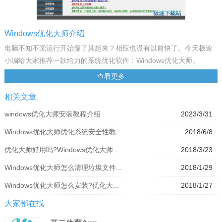
Windows优化大师介绍
电脑不知不觉运行开始慢了其起来？相应也没有以前快了。今天极速
小编给大家推荐一款给力的系统优化软件：Windows优化大师。
Windows优化大师拥有检测电脑的硬件信息、优化系统、清理垃圾文
查看更多
件、清理磁盘碎片、整理系统内存等各种功能。使用Windows优化大
相关文章
师可以轻松管理电脑。
Windows优化大师是一款功能强大的系统辅助软件，它提供了全面有
windows优化大师安装教程介绍
2023/3/31
效且简便安全的系统检测、系统优化、系统清理、系统维护四大功能
Windows优化大师优化系统安全性教...
2018/6/8
模块及数个附加的工具软件。使用Windows优化大师，能够有效地帮
助用户了解自己的计算机软硬件信息；简化操作系统设置步骤；提升
优化大师好用吗?Windows优化大师...
2018/3/23
计算机运行效率；清理系统运行时产生的垃圾；修复系统故障及安全
Windows优化大师怎么清理垃圾文件...
2018/1/29
漏洞；维护系统的正常运转。
功能说明
Windows优化大师怎么安装?优化大...
2018/1/27
1、详尽准确的系统信息检测。Windows优化大师深入系统底层，分析
大家都在找
用户电脑，提供详细准确的硬件、软件信息，并根据检测结果向用户
提供系统性能进一步提高的建议。