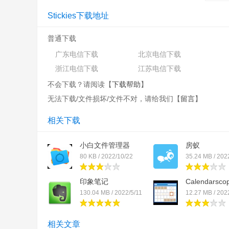
AD网络管理员可以使用组策略来控制设置
Stickies下载地址
API以允许与其他应用程序集成
...和贴纸是完全免费的！
普通下载
广东电信下载
北京电信下载
更新日志
浙江电信下载
江苏电信下载
= 删除显示红色的消息这个大注意减速便条纸，因为
不会下载？请阅读【
下载帮助
】
= 固定与边缘sa几个W10机器意味着你不能在
无法下载/文件损坏/文件不对，请给我们【
留言
】
浏览器
相关下载
文件信息
小白文件管理器
房蚁
文件大小：716800 字节
80 KB / 2022/10/22
35.24 MB / 202
文件说明：Stickies 9.0e
文件版本：9.0e
印象笔记
Calendarsco
MD5：D322E4DDBCFD7FCE4DB0275C739B074A
130.04 MB / 2022/5/11
12.27 MB / 202
SHA1：59BE94580D8ED7FE90FA9ED29E1B3DC664
CRC32：FFBAAFB6
相关文章