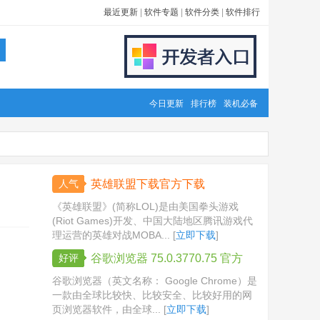
最近更新
|
软件专题
|
软件分类
|
软件排行
今日更新
排行榜
装机必备
人气
英雄联盟下载官方下载
《英雄联盟》(简称LOL)是由美国拳头游戏
(Riot Games)开发、中国大陆地区腾讯游戏代
理运营的英雄对战MOBA... [
立即下载
]
好评
谷歌浏览器 75.0.3770.75 官方
版
谷歌浏览器（英文名称： Google Chrome）是
一款由全球比较快、比较安全、比较好用的网
页浏览器软件，由全球... [
立即下载
]