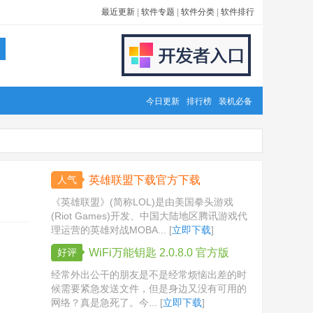
最近更新
|
软件专题
|
软件分类
|
软件排行
今日更新
排行榜
装机必备
人气
英雄联盟下载官方下载
《英雄联盟》(简称LOL)是由美国拳头游戏
(Riot Games)开发、中国大陆地区腾讯游戏代
理运营的英雄对战MOBA... [
立即下载
]
好评
WiFi万能钥匙 2.0.8.0 官方版
经常外出公干的朋友是不是经常烦恼出差的时
候需要紧急发送文件，但是身边又没有可用的
网络？真是急死了。今... [
立即下载
]