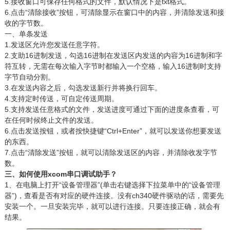
5.
接收窗口可保存任何格式的文件，默认情况下是txt格式。
6.
点击“清除接收”按钮，可清除显示在窗口中的内容，并清除发送和接
收的字节数。
一、单条发送
1.
发送区允许您发送任意字符。
2.
支助16进制发送，勾选16进制在发送区内发送的内容为16进制和字
符互转，无需在每次输入字节时都输入一个空格，输入16进制时支持
字节自动分割。
3.
在发送内容之后，勾选发送新行并将换行回车。
4.
支持定时传送，可自定传送周期。
5.
支持发送任意格式的文件，发送进度可通过下面的进度条查看，可
在任何时候终止文件的发送。
6.
点击发送按钮，或者按快捷键“Ctrl+Enter”，就可以发送你想要发送
的东西。
7.
点击“清除发送”按钮，就可以清除发送区的内容，并清除收发字节
数。
三、如何使用xcom串口调试助手？
1、在电脑上打开“设备管理器”(单击右键选择下拉菜单中的“设备管理
器”)，查看是否有对应的硬件连接。没有ch340硬件驱动的话，需要先
安装一个。一旦安装完毕，就可以进行连接。只要连接正确，就会有
结果。