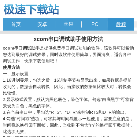
首页
安卓
苹果
PC
教程
xcom串口调试助手使用方法
xcom串口调试助手
是提供免费串口调试功能的软件，该软件可以帮助
您达到最好的调试效果，同时该软件使用简单，界面清爽，适合各种
调试工作，快来下载使用吧！
使用方法
一、显示设置
1.
16进制显示，勾选之后，16进制字节被显示出来，如果数据是提前
收到的，数据会自动转换，因此，当接收的数据量比较大时，转换会
比较慢。
2.
显示模式设置，默认为黑色底色，绿色字体。勾选“白底黑字”可将背
景设为白色，黑色的字体。
3.
在当前串口中，用勾选“RTS”、“DTR”来控制RTS和DTR的输出。
4.
勾选“时间戳”选项，可将其与时间戳显示一起使用，需要注意的是，
时间戳以换行回车断帧，因此，当收到不包含“rn”的换行回车数据时，
此选项无效。