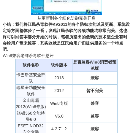
从更新到各个细化防御完美开启
小结：我们将江民杀毒软件KV2011的各个防御功能以及更新、系统设
定等方面都体验了一番，发现江民杀软的各项功能均非常完美。这也
许可以回答本部分开始的时候，笔者所指出的低调的技术型企业有时
会给用户带来惊喜，其实这就是江民给用户们提供服务的一个特点
吧。
Win8兼容老牌杀毒软件总评
是否兼容Win8消费者预
软件名称
软件版本
览版
卡巴斯基安全部
2013
兼容
队
瑞星全功能安全
2012
暂不完美
软件
金山毒霸
Win8专版
兼容
2012(Win8专版)
诺顿360全能特
V6.0
兼容
警6.0
ESET NOD32
4.2.71.2
兼容
安全套装