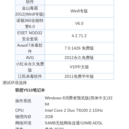
软件
金山毒霸
Win8专版
2012(Win8专版)
诺顿360全能特
V6.0
警6.0
ESET NOD32
4.2.71.2
安全套装
Avast!7杀毒软
7.0.1426 免费版
件
AVG
2012永久免费版
小红伞永久免费
V10中文版
版
江民杀毒软件
2011免费半年版
测试环境选择
联想Y510笔记本
Windows 8消费者预览版(简体中文)32
操作系统
bit
CPU
Intel Core 2 Duo T8100 2.1GHz
物理内存
2GB
网络环境
54MB无线网络连通/10MB ADSL