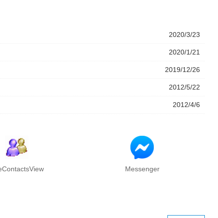
2020/3/23
2020/1/21
2019/12/26
2012/5/22
2012/4/6
eContactsView
Messenger