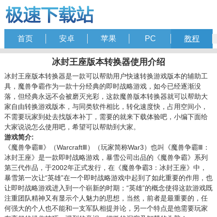
首页
安卓
苹果
PC
教程
冰封王座版本转换器使用介绍
冰封王座版本转换器是一款可以帮助用户快速转换游戏版本的辅助工
具，魔兽争霸作为一款十分经典的即时战略游戏，如今已经逐渐没
落，但经典永远不会被磨灭光彩，这款魔兽版本转换器就可以帮助大
家自由转换游戏版本，与同类软件相比，转化速度快，占用空间小，
不需要玩家到处去找版本补丁，需要的就来下载体验吧，小编下面给
大家说说怎么使用吧，希望可以帮助到大家。
游戏简介:
《魔兽争霸Ⅲ》（WarcraftⅢ）（玩家简称War3）也叫《魔兽争霸Ⅲ：
冰封王座》是一款即时战略游戏，暴雪公司出品的《魔兽争霸》系列
第三代作品，于2002年正式发行，在《魔兽争霸3：冰封王座》中，
暴雪第一次让“英雄”在一个即时战略游戏中起到了如此重要的作用，也
让即时战略游戏进入到一个崭新的时期；“英雄”的概念使得这款游戏既
注重团队精神又有显示个人魅力的思想，当然，前者是最重要的，任
何强大的个人也不能和一支军队相提并论，另一个特点是他需要玩家