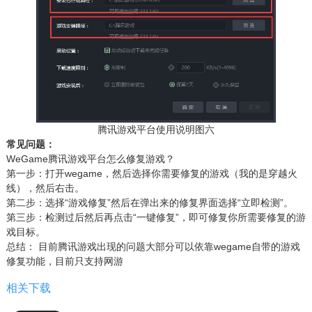
腾讯游戏平台使用说明图六
常见问题：
WeGame腾讯游戏平台怎么修复游戏？
第一步：打开wegame，然后选择你需要修复的游戏（我的是穿越火
线），然后右击。
第二步：选择“游戏修复”然后在弹出来的修复界面选择“立即检测”。
第三步：检测过后然后再点击“一键修复”，即可修复你所需要修复的游
戏目标。
总结： 目前腾讯游戏出现的问题大部分可以依靠wegame自带的游戏
修复功能，目前只支持网游
相关下载