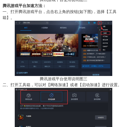
腾讯游戏平台加速方法：
一、打开腾讯游戏平台，点击右上角的按钮(如下图)，选择【工具
箱】。
腾讯游戏平台使用说明图三
二、打开工具箱，可以对【网络加速】或者【启动加速】进行设置。