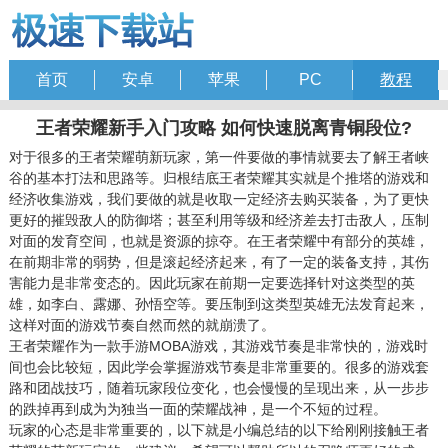
首页
安卓
苹果
PC
教程
王者荣耀新手入门攻略 如何快速脱离青铜段位?
对于很多的王者荣耀萌新玩家，第一件要做的事情就要去了解王者峡
谷的基本打法和思路等。归根结底王者荣耀其实就是个推塔的游戏和
经济收集游戏，我们要做的就是收取一定经济去购买装备，为了更快
更好的摧毁敌人的防御塔；甚至利用等级和经济差去打击敌人，压制
对面的发育空间，也就是资源的掠夺。在王者荣耀中有部分的英雄，
在前期非常的弱势，但是滚起经济起来，有了一定的装备支持，其伤
害能力是非常变态的。因此玩家在前期一定要选择针对这类型的英
雄，如李白、露娜、孙悟空等。要压制到这类型英雄无法发育起来，
这样对面的游戏节奏自然而然的就崩溃了。
王者荣耀作为一款手游MOBA游戏，其游戏节奏是非常快的，游戏时
间也会比较短，因此学会掌握游戏节奏是非常重要的。很多的游戏套
路和团战技巧，随着玩家段位变化，也会慢慢的呈现出来，从一步步
的跌掉再到成为为独当一面的荣耀战神，是一个不短的过程。
玩家的心态是非常重要的，以下就是小编总结的以下给刚刚接触王者