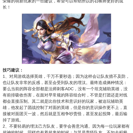
荣耀的萌新玩家的一些建议，希望可以帮助所以的召唤师更好的成
长！
技巧建议：
1、对局游戏选择英雄，千万不要秒选；因为这样会让队友措不及防，
也让队友非常的反感，甚至会受到队友的埋汰。最终造成俩种情况：
要么当前的阵容全部都是法师刺客ADC，没有一个坦克辅助英雄，没
有前排吸收伤害，在面对早常规的阵容组合时，不管是打团还是对线
都会直接压制。其二就是比你技术和意识好的玩家，被迫玩辅助英
雄，他发起了团战控制了对面的英雄，但是你的意识操作更不上，直
接被对面团灭一波，然后就是互相争吵责怪，甚至发起投降，最后输
掉了游戏。
2、不要轻易的埋汰己方队友，要学会善意沟通。因为每一位玩家都有
超神的时候，同样也有着超鬼的时候；与其是责怪队友，不如去积极