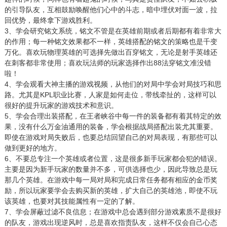
的引导队友，互相鼓励唤醒他们心中的斗志，暗中埋伏对面一波，拉
回优势，最终拿下游戏胜利。
3、学会研究铭文系统，铭文不管是在英雄前期或者后期都有着非常大
的作用；每一种铭文效果都不一样，英雄搭配的铭文的策略也是千变
万化。喜欢玩物理英雄的可选择先做出百穿铭文，无论是射手英雄还
在刺客都非常使用；喜欢玩法师的玩家选择作出88法穿铭文准没错
啦！
4、学会观看大神主播的游戏视频，从他们的对局中学会对局技巧和思
路。尤其是KPL职业比赛，人家是如何走位，带线牵扯的，这样可以
很好的提升玩家的游戏技术和意识。
5、学会合理出装搭配，在王者峡谷中每一件的装备都有着其特定的效
果，没有什么万金油通用的装备，学会根据战局搭配出装尤其重要。
即使在游戏对局失败后，也要总结回望自己的对局表现，有那些可以
做到更好的地方。
6、不要总专注一个英雄或者位置，这是很多新手玩家都会犯的错误。
主要是因为新手玩家的数量并不多，可供选择也少，因此导致总是玩
那几个英雄。在游戏中每一局对局和完成日常任务都有相应的金币奖
励，所以玩家要学会去购买新的英雄，扩大自己的英雄池，即使不玩
该英雄，也要对其技能属性有一定的了解。
7、学会屏蔽过滤不良信息；在游戏中总会遇到部分游戏素质不是很好
的队友，游戏出现逆风时，总是喜欢指责队友，这样不仅会自己心态