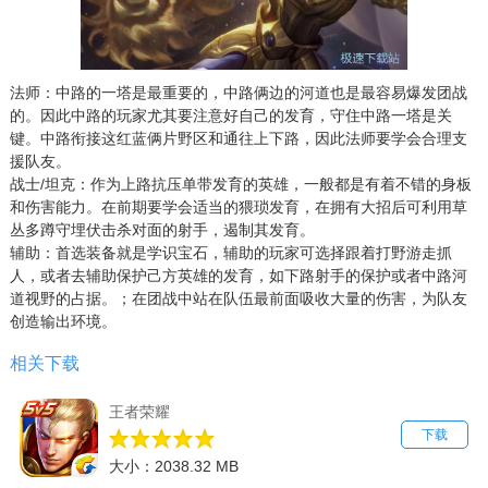
法师：中路的一塔是最重要的，中路俩边的河道也是最容易爆发团战
的。因此中路的玩家尤其要注意好自己的发育，守住中路一塔是关
键。中路衔接这红蓝俩片野区和通往上下路，因此法师要学会合理支
援队友。
战士/坦克：作为上路抗压单带发育的英雄，一般都是有着不错的身板
和伤害能力。在前期要学会适当的猥琐发育，在拥有大招后可利用草
丛多蹲守埋伏击杀对面的射手，遏制其发育。
辅助：首选装备就是学识宝石，辅助的玩家可选择跟着打野游走抓
人，或者去辅助保护己方英雄的发育，如下路射手的保护或者中路河
道视野的占据。；在团战中站在队伍最前面吸收大量的伤害，为队友
创造输出环境。
相关下载
王者荣耀
下载
大小：2038.32 MB