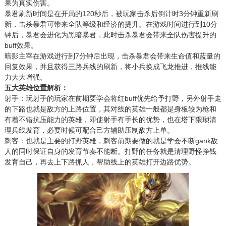
果为真实伤害。
暴君刷新时间是在开局的120秒后，被玩家击杀后倒计时3分钟重新刷
新，击杀暴君可带来全队等级和经济的提升。在游戏时间进行到10分
钟后，暴君会进化为黑暗暴君，此时击杀暴君会带来全队伤害提升的
buff效果。
暗影主宰在游戏进行到7分钟后出现，击杀暴君会带来生命值和蓝量的
回复效果，并且获得三路兵线的刷新，将小兵换成飞龙推进，推线能
力大大增强。
五大英雄位置解析：
射手：玩射手的玩家在前期要学会将红buff优先给予打野，另外射手走
的下路也就是敌方的上路位置，其对线的英雄一般都是身板较为枪和
有着不错抗压能力的英雄，即使射手有手长的优势，也在塔下猥琐清
理兵线发育，必要时候可配合己方辅助压制敌方上单。
刺客：也就是主要的打野英雄，刺客前期要做的就是学会不断gank敌
人的同时保证自身的发育节奏不能断。打野的任务就是清理野怪挣钱
发育自己，再去上下路抓人，帮助线上的英雄打开边路优势。