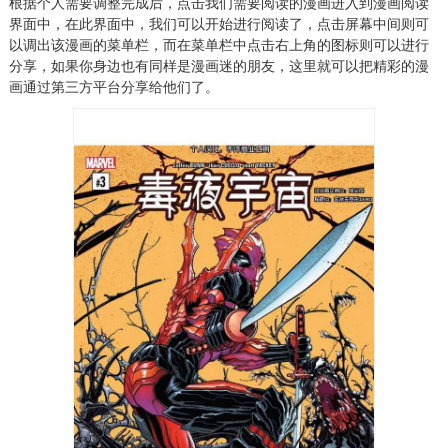
根据个人需要调整完成后，点击我们需要阅读的漫画进入到漫画阅读
界面中，在此界面中，我们可以开始进行阅读了，点击屏幕中间则可
以调出该漫画的菜单栏，而在菜单栏中点击右上角的图标则可以进行
分享，如果你身边也有同样是漫画迷的朋友，这里就可以把精彩的漫
画通过第三方平台分享给他们了。