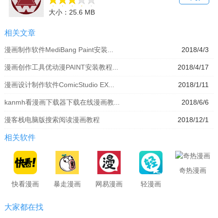
大小：25.6 MB
相关文章
漫画制作软件MediBang Paint安装...
2018/4/3
漫画创作工具优动漫PAINT安装教程...
2018/4/17
漫画设计制作软件ComicStudio EX...
2018/1/11
kanmh看漫画下载器下载在线漫画教...
2018/6/6
漫客栈电脑版搜索阅读漫画教程
2018/12/1
相关软件
奇热漫画
快看漫画
暴走漫画
网易漫画
轻漫画
大家都在找