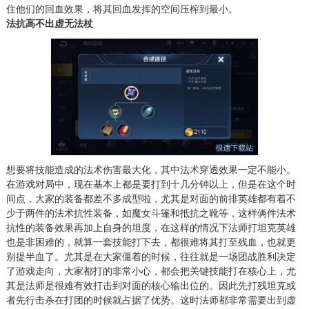
住他们的回血效果，将其回血发挥的空间压榨到最小。
法抗高不出虚无法杖
想要将技能造成的法术伤害最大化，其中法术穿透效果一定不能小。
在游戏对局中，现在基本上都是要打到十几分钟以上，但是在这个时
间点，大家的装备都差不多成型啦，尤其是对面的前排英雄都有着不
少于两件的法术抗性装备，如魔女斗篷和抵抗之靴等，这样俩件法术
抗性的装备效果再加上自身的坦度，在这样的情况下法师打坦克英雄
也是非困难的，就算一套技能打下去，都很难将其打至残血，也就更
别提半血了。尤其是在大家僵着的时候，往往就是一场团战胜利决定
了游戏走向，大家都打的非常小心，都会把关键技能打在核心上，尤
其是法师是很难有效打击到对面的核心输出位的。因此先打残坦克或
者先行击杀在打团的时候就占据了优势。这时法师都非常需要出到虚