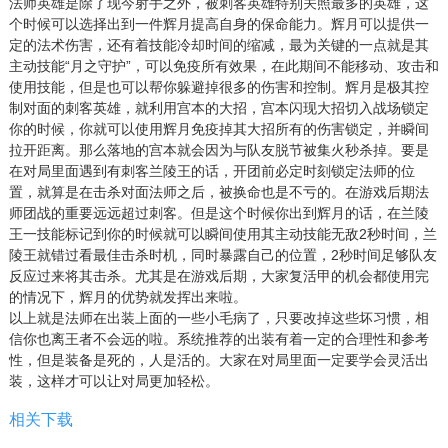
法师英雄是除了现今射手之外，被刺客英雄特别关照最多的英雄，这
个时候可以选择出到一件辉月提高自身的保命能力。辉月可以提供一
定的法术伤害，还有着技能冷却时间的缩减，最为关键的一点就是其
主动技能“月之守护”，可以免疫所有效果，在此期间不能移动、攻击和
使用技能，但是也可以帮你躲避掉很多的伤害和控制。辉月是极其控
制对面的刺客英雄，就利用宫本的大招，宫本闪现大招切入战场锁定
你的时候，你就可以使用辉月免疫掉其大招所有的伤害锁定，并瞬间
拉开距离。那么落地的宫本就会因为与队友脱节被集火秒杀掉。要是
在对局里面遇到有刺客兰陵王的话，开团前必定时刻锁定法师的位
置，就算是在击杀对面法师之后，被换命也是不亏的。在游戏后期法
师团战的重要远远超过刺客。但是这个时候你出到辉月的话，在兰陵
王一技能标记到你的时候就可以瞬间使用其主动技能无敌2秒时间，兰
陵王就错过看最佳击杀时机，同时暴露自己的位置，2秒时间足够队友
反应过来将其击杀。尤其是在游戏后期，大家复活甲的机会都使用完
的情况下，辉月的优势就发挥出来啦。
以上就是法师在出装上面的一些小毛病了，只要改掉这些坏习惯，相
信你也离王者不会远的啦。系统推荐的出装有着一定的合理性和参考
性，但是装备是死的，人是活的。大家在对局里面一定要学会灵活出
装，这样才可以让对局更加轻松。
相关下载