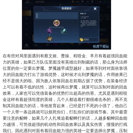
在有些对局里面遇到有蔡文姬、曹操、程咬金、芈月有着超强回血能
力的英雄，如果己方队伍里面没有英雄出到制裁的话，那么身为法师
位置的你一定要出梦魇。梦魇越早成型越好，如果等到对对面依靠强
大的回血能力打出了游戏优势，这时候才出到梦魇的话，作用效果已
经不是很大的啦。因为敌人依靠回血在前期占据了优势，在装备经济
上可以有着不低的抗性，这时候再出梦魇，就算可以压制对面的回血
效果，人家也可以凭借装备的优势打出超高的伤害。尤其是遇到程咬
金这样有着超强坦度的英雄，几个人都追着打都很难击杀的，再不克
制其回血能力的话，等他发育起来，已经是打不死的小强了，他自己
一个人带一条边路就可以烦死你们，打乱你们的游戏节奏。其中最需
要注意的貂蝉，如果几个人扎堆追着貂蝉打的话，人越多貂蝉回血能
力越强，可凭借超强的机动性和回血效果以及真实伤害，慢慢的打残
我们。因此遇到对面有着回血能力强的英雄一定要选择出梦魇，压制