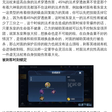
无法杖来提高自身的法术穿透伤害，45%的法术穿透效果不管是那个
有着六神装的坦克都顶不住这样的法术伤害。例如像对面有着东皇太
一这类型的有着很强的吸血回复能力的英雄，你可以先把技能丢掉它
身上，因为有着45%的穿透效果，这时候东皇太一的法术坑性将被减
少了三分之一，这个时候的法术攻击造成的伤害时候非常爆炸的话，
只要东皇的生命值不健康，己方的辅助英雄就可以先手控制东皇强开
团，就算东皇释放大招，想换命也是不可能的啦。在自身血量不好的
情况下，是很难和前排英雄换血换命的，对面的辅助英雄先行被击
杀，那么对面的保护后排的能力也就没有这么强啦，刺客英雄就有机
会进场收割啦。所以法师一定要学会灵活出装，对面法术抗性高就出
一件虚无法杖将自身技能伤害最大化。
被刺客时刻锁定