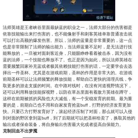
法师英雄是王者峡谷里面最缺蓝的职业之一，法师大部分的伤害都是
依靠技能输出来打伤害的，也不能像射手和刺客英雄单靠普通攻击就
可以打出高额的爆发伤害。所以，法师的蓝量是非常重要的，这一点
也是非常限制了法师的输出能力，当法师蓝量不足时，是无法进行技
能释放的，一旦被对面刺客近身，只能眼睁睁看着被击杀，因为没有
蓝的法师，一个技能也释放不了。也正是因为如此，所以法师英雄在
需要频繁回家补充蓝或者极其依赖技能打伤害的话，一定要学会去选
择出一件圣杯。尤其是在游戏前期，圣杯的作用是非常大的。在游戏
前期圣杯可以让法师频繁的释放技能，帮助自己更快的清理兵线，争
取更多的游走支援的时间。在中路对线时，在没有河道视野情况下，
还可以利用释放技能探视野，以防在草丛里面有着敌方英雄在蹲守，
这样在前期被抓的风险也大大减低，有一个安稳发育的前期。最为重
要的是，前期自己也不用和自家发育抢蓝buff，打野的经济发育更加
快。只要己方打野发育好了，滚起经济压制了对面，那么就可以入侵
到对面的野区拿到蓝buff，到了后期就可以把圣杯给卖了，换取其他的
输出或者保命装备，将自身输出伤害最大化或者提高自保能力。
克制回血不出梦魇