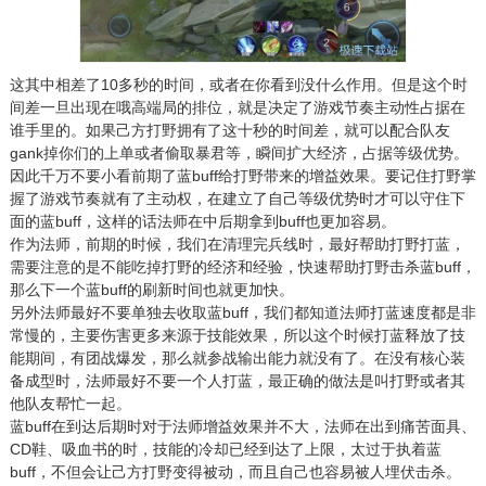
这其中相差了10多秒的时间，或者在你看到没什么作用。但是这个时
间差一旦出现在哦高端局的排位，就是决定了游戏节奏主动性占据在
谁手里的。如果己方打野拥有了这十秒的时间差，就可以配合队友
gank掉你们的上单或者偷取暴君等，瞬间扩大经济，占据等级优势。
因此千万不要小看前期了蓝buff给打野带来的增益效果。要记住打野掌
握了游戏节奏就有了主动权，在建立了自己等级优势时才可以守住下
面的蓝buff，这样的话法师在中后期拿到buff也更加容易。
作为法师，前期的时候，我们在清理完兵线时，最好帮助打野打蓝，
需要注意的是不能吃掉打野的经济和经验，快速帮助打野击杀蓝buff，
那么下一个蓝buff的刷新时间也就更加快。
另外法师最好不要单独去收取蓝buff，我们都知道法师打蓝速度都是非
常慢的，主要伤害更多来源于技能效果，所以这个时候打蓝释放了技
能期间，有团战爆发，那么就参战输出能力就没有了。在没有核心装
备成型时，法师最好不要一个人打蓝，最正确的做法是叫打野或者其
他队友帮忙一起。
蓝buff在到达后期时对于法师增益效果并不大，法师在出到痛苦面具、
CD鞋、吸血书的时，技能的冷却已经到达了上限，太过于执着蓝
buff，不但会让己方打野变得被动，而且自己也容易被人埋伏击杀。