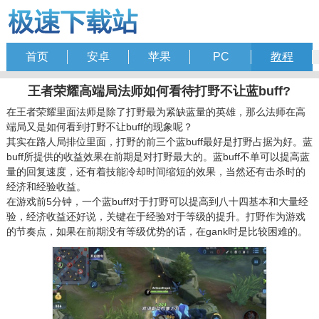
首页
安卓
苹果
PC
教程
王者荣耀高端局法师如何看待打野不让蓝buff?
在王者荣耀里面法师是除了打野最为紧缺蓝量的英雄，那么法师在高
端局又是如何看到打野不让buff的现象呢？
其实在路人局排位里面，打野的前三个蓝buff最好是打野占据为好。蓝
buff所提供的收益效果在前期是对打野最大的。蓝buff不单可以提高蓝
量的回复速度，还有着技能冷却时间缩短的效果，当然还有击杀时的
经济和经验收益。
在游戏前5分钟，一个蓝buff对于打野可以提高到八十四基本和大量经
验，经济收益还好说，关键在于经验对于等级的提升。打野作为游戏
的节奏点，如果在前期没有等级优势的话，在gank时是比较困难的。