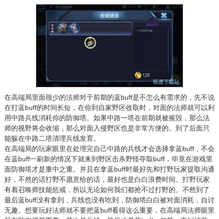
在高端局里面很少的法师对于前期的蓝buff是不怎么有需求的，先不说
在打蓝buff的时间长短，在你到自家野区收取时，对面的法师就可以利
用中路兵线消耗你的防御塔。如果中路一塔在前期就被摧毁，那么法
师的视野将会收缩，那么对面入侵野区也是非常方便的。到了后面只
能躲在中路二塔清理兵线发育。
在高端局的玩家眼里在处理完自己中路的兵线才会选择拿蓝buff，不会
在蓝buff一刷新的情况下就来到野区击杀野怪夺取buff，毕竟在游戏里
面防御塔才是重中之重。并且在拿蓝buff时最好先和打野玩家提取沟通
好，不然的话打野不愿意给的话，最好也是白白浪费时间。打野玩家
有着召唤师技能惩戒，所以无论如何我们都抢不过打野的。不然到了
最后蓝buff没有拿到，兵线也没有吃到，防御塔白白被对面消耗，自讨
无趣。想要玩好法师就不要把蓝buff看得这么重要，在高端局法师眼里