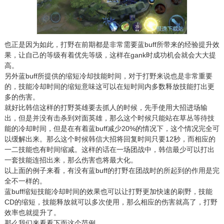
也正是因为如此，打野在前期都是非常需要蓝buff所带来的经验提升效
果，让自己的等级有着优先等级，这样在gank时成功机会就会大大提
高。
另外蓝buff所提供的缩短冷却技能时间，对于打野来说也是非常重要
的，技能冷却时间的缩短意味这可以在短时间内多数释放技能打出更
多的伤害。
就好比韩信这样的打野英雄要去抓人的时候，先手使用大招进场输
出，但是并没有击杀到对面英雄，那么这个时候只能站在草丛等待技
能的冷却时间，但是在有着蓝buff减少20%的情况下，这个情况完全可
以缓解出来。那么这个时候韩信大招将回复时间只要12秒，而相应的
一二技能也有时间缩减。这样的话在一场团战中，韩信最少可以打出
一套技能连招出来，那么伤害也将最大化。
以上面的例子来看，有没有蓝buff的打野在团战时的所起到的作用是完
全不一样的。
蓝buff缩短技能冷却时间的效果也可以让打野更加快速的刷野，技能
CD的缩短，技能释放就可以多次使用，那么相应的伤害就高了，打野
效率也就提升了。
那么我们来看看下面这个范例