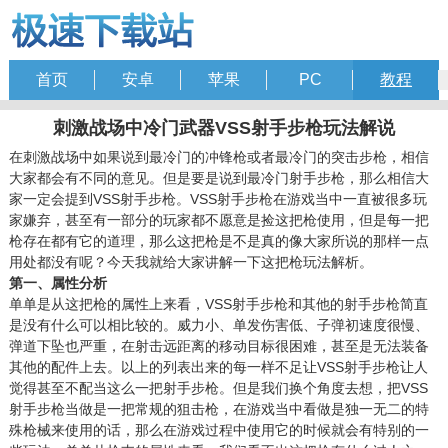
首页
安卓
苹果
PC
教程
刺激战场中冷门武器VSS射手步枪玩法解说
在刺激战场中如果说到最冷门的冲锋枪或者最冷门的突击步枪，相信
大家都会有不同的意见。但是要是说到最冷门射手步枪，那么相信大
家一定会提到VSS射手步枪。VSS射手步枪在游戏当中一直被很多玩
家嫌弃，甚至有一部分的玩家都不愿意是捡这把枪使用，但是每一把
枪存在都有它的道理，那么这把枪是不是真的像大家所说的那样一点
用处都没有呢？今天我就给大家讲解一下这把枪玩法解析。
第一、属性分析
单单是从这把枪的属性上来看，VSS射手步枪和其他的射手步枪简直
是没有什么可以相比较的。威力小、单发伤害低、子弹初速度很慢、
弹道下坠也严重，在射击远距离的移动目标很困难，甚至是无法装备
其他的配件上去。以上的列表出来的每一样不足让VSS射手步枪让人
觉得甚至不配当这么一把射手步枪。但是我们换个角度去想，把VSS
射手步枪当做是一把常规的狙击枪，在游戏当中看做是独一无二的特
殊枪械来使用的话，那么在游戏过程中使用它的时候就会有特别的一