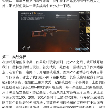
些玩法。单单从枪支的属性来看，我们看不出这把枪有什么过人之
处，那么我们就从一些实战当中来分析一下吧。
第二、实战分析
在游戏开始的前中期，如果吃鸡玩家捡到一把VSS之后，就可以开始
我们一些特别的射击玩法。首先找到一处仅有一层楼的房子作为遮蔽
点，在窗户的一遍蹲下，开始倍镜瞄准。因为VSS射手步枪本身自带
一个四倍镜，省去了我们捡不到倍镜的烦恼，其实该倍镜被我们常规
捡到的4倍镜，在性能上更为优秀，它的镜面有一个参照表，上面的四
根竖线分别代表从100-400米的可视距离，每一条竖线上的两条斜线
用于测量站立高度和蹲伏高度，镜面系统上方还有三个三角，从上至
下表示攻击100、200、300米处时可以瞄准的准星。很多的玩家都忽
略了这个参照表的使用方法，导致在使用该枪械的过程中打不出应有
的效果。要特别注意的是，VSS只能攻击在300米范围内的敌人，超过