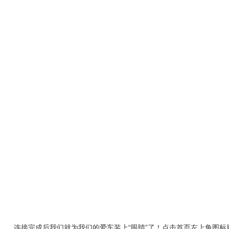
连接完成后我们就为我们的爱车装上“眼睛”了！点击首页左上角图