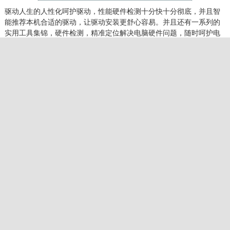
驱动人生的人性化呵护驱动，性能硬件检测十分快十分彻底，并且智
能推荐本机合适的驱动，让驱动安装更舒心容易。并且还有一系列的
实用工具集锦，硬件检测，精准定位解决电脑硬件问题，随时呵护电
脑健康，现在人们常用电脑以为电脑直接能使用，平时杀杀毒就行，
殊不知硬件的性能同样需要配合硬件驱动，使用驱动人生可以让电脑
硬件的驱动得到新维护。
相关下载
驱动人生
下载
大小：17.15 MB
相关文章
驱动人生一键备份电脑驱动程序教...
2018/5/25
驱动人生一键升级电脑驱动程序教...
2018/5/25
驱动人生怎么用?驱动人生使用教程...
2018/1/20
驱动人生怎么安装?驱动人生安装教...
2018/1/10