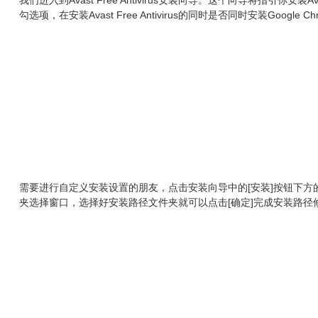
我们进入到Avast Free Antivirus安装向导。这个向导将指引你安装A
勾选项，在安装Avast Free Antivirus的同时是否同时安装Goog
需要进行自定义安装设置的朋友，点击安装向导中的[安装]按钮下方的[自定义]
夹选择窗口，选择好安装路径文件夹就可以点击[确定]完成安装路径