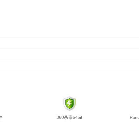
件
360杀毒64bit
Pand