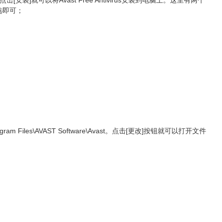
击[安装]就可以将Avast Free Antivirus安装到电脑上。这里有两个
勾选即可；
s\AVAST Software\Avast。点击[更改]按钮就可以打开文件